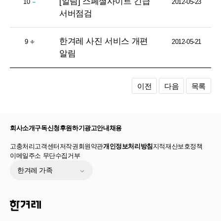
[알림] 스페셜사이트 긴급
10
2012-05-23
서버점검
한겨레 사진 서비스 개편
9
2012-05-21
알림
이전
다음
목록
회사소개
구독신청
후원하기
광고안내
채용
고충처리
고객센터
저작권
회원약관
개인정보처리방침
지적재산보호정책
이메일주소 무단수집거부
한겨레 가족