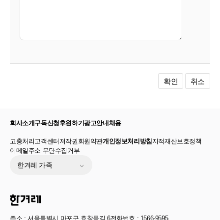
확인
취소
회사소개
구독신청
후원하기
광고안내
채용
고충처리
고객센터
저작권
회원약관
개인정보처리방침
지적재산보호정책
이메일주소 무단수집거부
한겨레 가족
주소 : 서울특별시 마포구 효창목길 6
전화번호 : 1566-9595