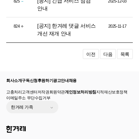
[공지] 긴급 서비스 점검
825
2025-12-03
안내
[공지] 한겨레 댓글 서비스
824
2025-11-17
개선 재개 안내
이전
다음
목록
회사소개
구독신청
후원하기
광고안내
채용
고충처리
고객센터
저작권
회원약관
개인정보처리방침
지적재산보호정책
이메일주소 무단수집거부
한겨레 가족