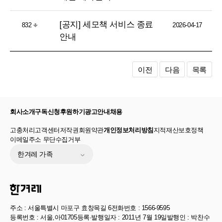
[공지] 세모책 서비스 종료
832
2026-04-17
안내
이전
다음
목록
회사소개
구독신청
후원하기
광고안내
채용
고충처리
고객센터
저작권
회원약관
개인정보처리방침
지적재산보호정책
이메일주소 무단수집거부
한겨레 가족
주소 : 서울특별시 마포구 효창목길 6
전화번호 : 1566-9595
등록번호 : 서울,아01705
등록·발행일자 : 2011년 7월 19일
발행인 : 박찬수