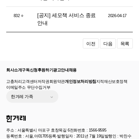
[공지] 세모책 서비스 종료
832
2026-04-17
안내
이전
다음
목록
회사소개
구독신청
후원하기
광고안내
채용
고충처리
고객센터
저작권
회원약관
개인정보처리방침
지적재산보호정책
이메일주소 무단수집거부
한겨레 가족
주소 : 서울특별시 마포구 효창목길 6
전화번호 : 1566-9595
등록번호 : 서울,아01705
등록·발행일자 : 2011년 7월 19일
발행인 : 박찬수