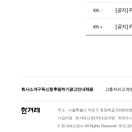
[공지]
836
[공지]
835
회사소개
구독신청
후원하기
광고안내
채용
고충처리
고객
주소 : 서울특별시 마포구 효창목길 6
전화번호 :
사업자명 : 한겨레신문(주)
대표자명 : 박찬수
사
© 한겨레신문사 All Rights Reserved. 무단