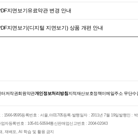
 PDF지면보기유료약관 변경 안내
 PDF지면보기(디지털 지면보기) 상품 개편 안내
센터
저작권
회원약관
개인정보처리방침
지적재산보호정책
이메일주소 무단수
 1566-9595
등록번호 : 서울,아01705
등록·발행일자 : 2011년 7월 19일
발행인 : 
업자등록번호 : 105-81-50594
통신판매업신고번호 : 2004-02043
 전재, 재배포, AI 학습 및 활용 금지