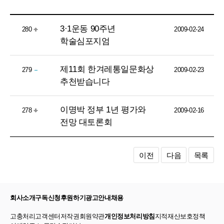
3·1운동 90주년
280
2009-02-24
학술심포지엄
제11회 한겨레통일문화상
279
2009-02-23
추천받습니다
이명박 정부 1년 평가와
278
2009-02-16
전망 대토론회
이전
다음
목록
회사소개
구독신청
후원하기
광고안내
채용
고충처리
고객센터
저작권
회원약관
개인정보처리방침
지적재산보호정책