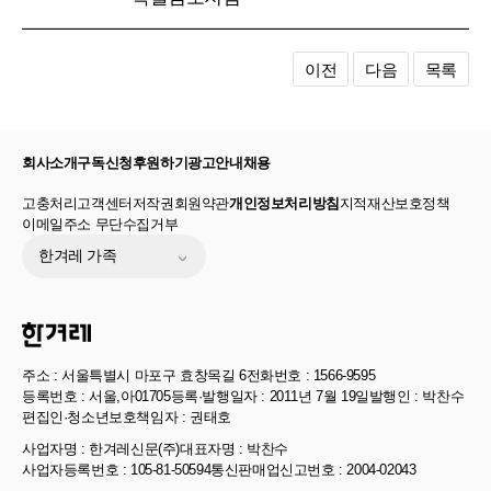
이전
다음
목록
회사소개
구독신청
후원하기
광고안내
채용
고충처리
고객센터
저작권
회원약관
개인정보처리방침
지적재산보호정책
이메일주소 무단수집거부
한겨레 가족
주소 : 서울특별시 마포구 효창목길 6
전화번호 : 1566-9595
등록번호 : 서울,아01705
등록·발행일자 : 2011년 7월 19일
발행인 : 박찬수
편집인·청소년보호책임자 : 권태호
사업자명 : 한겨레신문(주)
대표자명 : 박찬수
사업자등록번호 : 105-81-50594
통신판매업신고번호 : 2004-02043