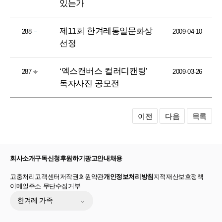
있는가
제11회 한겨레통일문화상
288
2009-04-10
선정
‘엑스캔버스 컬러디캔팅’
287
2009-03-26
독자사진 공모전
이전
다음
목록
회사소개
구독신청
후원하기
광고안내
채용
고충처리
고객센터
저작권
회원약관
개인정보처리방침
지적재산보호정책
이메일주소 무단수집거부
한겨레 가족