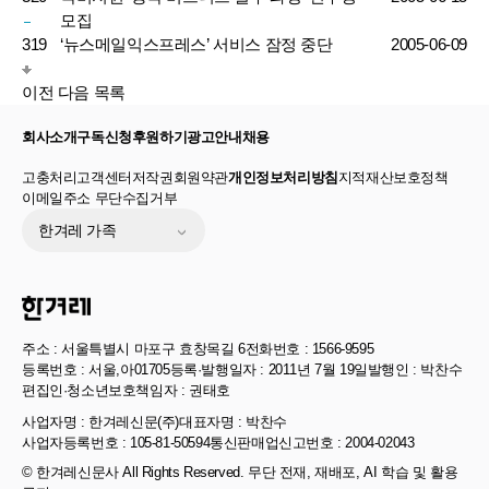
모집
319
‘뉴스메일익스프레스’ 서비스 잠정 중단
2005-06-09
이전
다음
목록
회사소개
구독신청
후원하기
광고안내
채용
고충처리
고객센터
저작권
회원약관
개인정보처리방침
지적재산보호정책
이메일주소 무단수집거부
한겨레 가족
주소 : 서울특별시 마포구 효창목길 6
전화번호 : 1566-9595
등록번호 : 서울,아01705
등록·발행일자 : 2011년 7월 19일
발행인 : 박찬수
편집인·청소년보호책임자 : 권태호
사업자명 : 한겨레신문(주)
대표자명 : 박찬수
사업자등록번호 : 105-81-50594
통신판매업신고번호 : 2004-02043
© 한겨레신문사 All Rights Reserved. 무단 전재, 재배포, AI 학습 및 활용