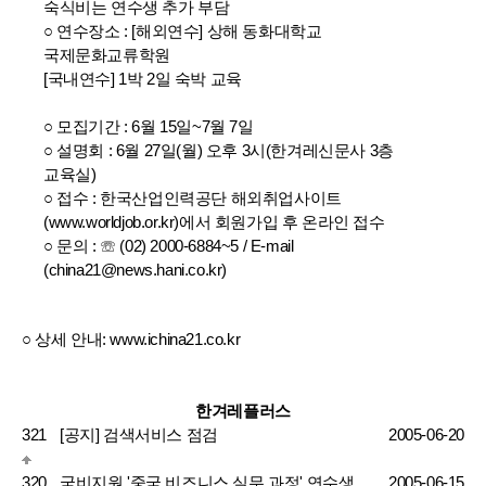
숙식비는 연수생 추가 부담
○ 연수장소 : [해외연수] 상해 동화대학교
국제문화교류학원
[국내연수] 1박 2일 숙박 교육
○ 모집기간 : 6월 15일~7월 7일
○ 설명회 : 6월 27일(월) 오후 3시(한겨레신문사 3층
교육실)
○ 접수 : 한국산업인력공단 해외취업사이트
(
www.worldjob.or.kr
)에서 회원가입 후 온라인 접수
○ 문의 : ☏ (02) 2000-6884~5 / E-mail
(
china21@news.hani.co.kr
)
○ 상세 안내:
www.ichina21.co.kr
한겨레플러스
321
[공지] 검색서비스 점검
2005-06-20
320
국비지원 '중국 비즈니스 실무 과정' 연수생
2005-06-15