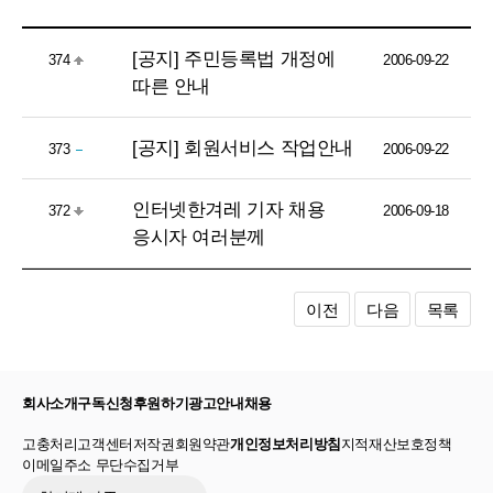
[공지] 주민등록법 개정에
374
2006-09-22
따른 안내
[공지] 회원서비스 작업안내
373
2006-09-22
인터넷한겨레 기자 채용
372
2006-09-18
응시자 여러분께
이전
다음
목록
회사소개
구독신청
후원하기
광고안내
채용
고충처리
고객센터
저작권
회원약관
개인정보처리방침
지적재산보호정책
이메일주소 무단수집거부