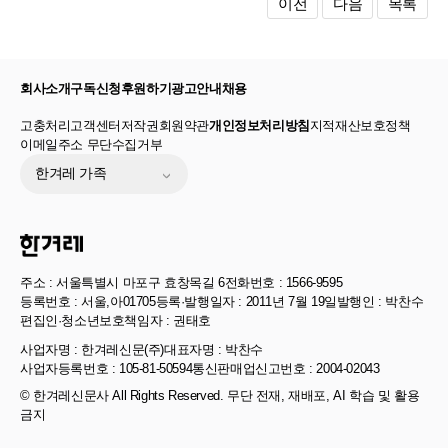
이전
다음
목록
회사소개
구독신청
후원하기
광고안내
채용
고충처리
고객센터
저작권
회원약관
개인정보처리방침
지적재산보호정책
이메일주소 무단수집거부
한겨레 가족
주소 : 서울특별시 마포구 효창목길 6
전화번호 : 1566-9595
등록번호 : 서울,아01705
등록·발행일자 : 2011년 7월 19일
발행인 : 박찬수
편집인·청소년보호책임자 : 권태호
사업자명 : 한겨레신문(주)
대표자명 : 박찬수
사업자등록번호 : 105-81-50594
통신판매업신고번호 : 2004-02043
© 한겨레신문사 All Rights Reserved. 무단 전재, 재배포, AI 학습 및 활용
금지