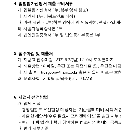
4. 입찰참가신청서 제출 구비서류
     가. 입찰참가신청서 1부(첨부 양식 참조)

     나. 제안서 1부(파워포인트 작성)

     다. 가격 제안서 1부(첨부 양식에 의거 요약본, 엑셀파일 제출)

     라. 사업자등록증사본 1부

     마. 법인인감증명서 1부 및 법인등기부등본 1부

5. 접수마감 및 제출처
     가. 재공고 접수마감 : 2021.6.27(일) 17:00시 도착분까지

     나. 제출방법 : 이메일, 우편 또는 직접제출 (단, 우편은 마감시간
trustjoon@hani.co.kr
     다. 제 출 처 : 
 혹은 서울시 마포구 효창목길 
     라. 문의사항 : 기획팀 김남준 (02-710-0725)

6. 사업자 선정방법
     가. 업체 선정 

       - 경쟁입찰로 우선협상 대상자는 ‘기준금액 대비 최적 제안자’임

       - 제출한 제안서(추후 필요시 프리젠테이션)을 받고 내부 심사
       - 여러 대행 법인이 함께 참여하는 컨소시엄 형태의 공동도급 불허
     나. 평가 세부기준
