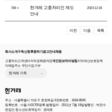
한겨레 고충처리인 제도
749
2023-12-19
안내
이전
다음
목록
회사소개
구독신청
후원하기
광고안내
채용
고충처리
고객센터
저작권
회원약관
개인정보처리방침
지적재산보호정책
이메일주소 무단수집거부
한겨레 가족
주소 : 서울특별시 마포구 효창목길 6
전화번호 : 1566-9595
등록번호 : 서울,아01705
등록·발행일자 : 2011년 7월 19일
발행인 : 박찬수
편집인·청소년보호책임자 : 권태호