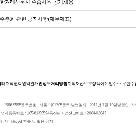
년 한겨레신문사 수습사원 공개채용
주주총회 관련 공지사항(재무제표)
센터
저작권
회원약관
개인정보처리방침
지적재산보호정책
이메일주소 무단수
 1566-9595
등록번호 : 서울,아01705
등록·발행일자 : 2011년 7월 19일
발행인 : 
업자등록번호 : 105-81-50594
통신판매업신고번호 : 2004-02043
 전재, 재배포, AI 학습 및 활용 금지