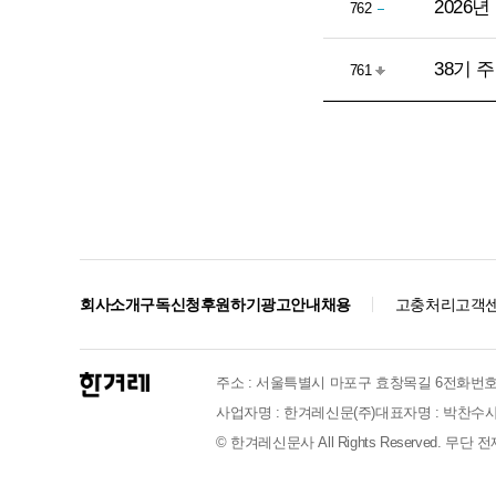
2026
762
38기 
761
회사소개
구독신청
후원하기
광고안내
채용
고충처리
고객
주소 : 서울특별시 마포구 효창목길 6
전화번호 :
사업자명 : 한겨레신문(주)
대표자명 : 박찬수
사
© 한겨레신문사 All Rights Reserved. 무단