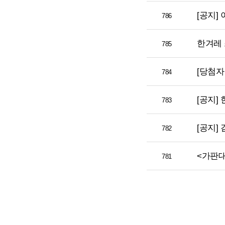
[공지]
786
한겨레 
785
[당첨자
784
[공지]
783
[공지]
782
<가판대
781