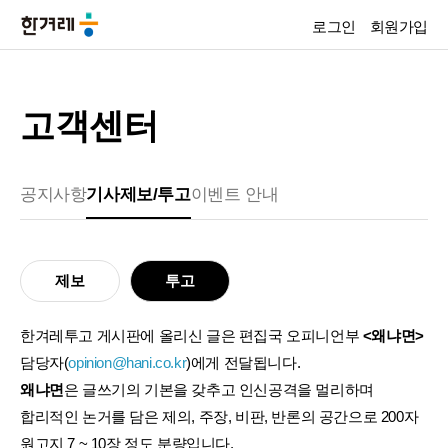
로그인
회원가입
고객센터
공지사항
기사제보/투고
이벤트 안내
제보
투고
한겨레투고 게시판에 올리신 글은 편집국 오피니언부
<왜냐면>
담당자(
opinion@hani.co.kr
)에게 전달됩니다.
왜냐면
은 글쓰기의 기본을 갖추고 인신공격을 멀리하며
합리적인 논거를 담은 제의, 주장, 비판, 반론의 공간으로 200자
원고지 7 ~ 10장 정도 분량입니다.