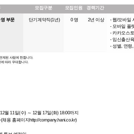
야
모집구분
모집인원
경력기간
운영 부문
단기계약직(1년)
0 명
2년 이상
- 웹/모바일
- 모바일 플
- 카카오스
- 임신출산
- 성별, 연령
 면제된 사람에 한합니다.
령에 따라 우대합니다.
12월 11일(수) ～ 12월 17일(화) 18:00까지
(채용 홈페이지
http://company.hani.co.kr
)