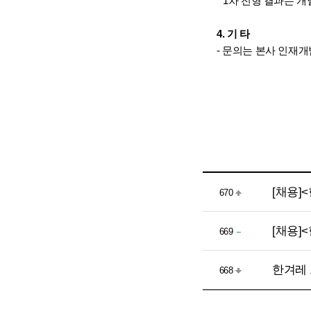
* 1차 전형 결과는 개
4. 기 타
- 문의는 본사 인재개발부
[채용]
670
[채용]
669
한겨레 
668