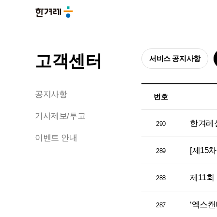
고객센터
서비스 공지사항
공지사항
번호
기사제보/투고
한겨레
290
이벤트 안내
[제15
289
제11
288
‘엑스캔
287