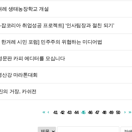
겨레 생태농장학교 개설
-잡코리아 취업성공 프로젝트] ‘인사팀장과 절친 되기’
차 한겨레 시민 포럼] 민주주의 위협하는 미디어법
 영문판 카피 에디터를 모십니다
 영산강 마라톤대회
의 거장, 카쉬전
41
42
43
44
45
46
47
48
49
50
검