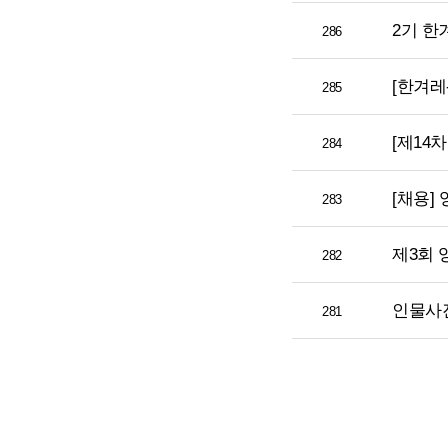
2기 한
286
[한겨레
285
[제14
284
[채용]
283
제3회
282
인물사진
281