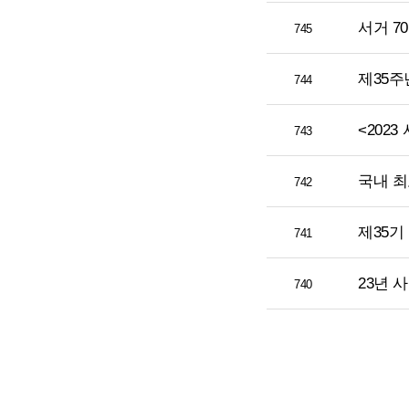
서거 70
745
제35주
744
<202
743
국내 최
742
제35기
741
23년 
740