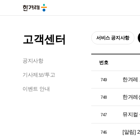
고객센터
서비스 공지사항
공지사항
번호
기사제보/투고
한겨레
749
이벤트 안내
한겨레신
748
뮤지컬 
747
[알림]
746