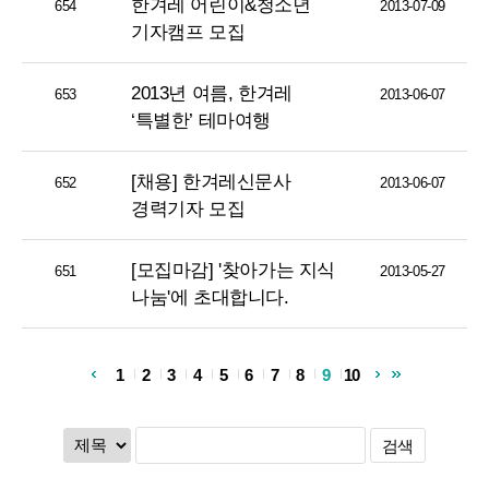
한겨레 어린이&청소년
654
2013-07-09
기자캠프 모집
2013년 여름, 한겨레
653
2013-06-07
‘특별한’ 테마여행
[채용] 한겨레신문사
652
2013-06-07
경력기자 모집
[모집마감] '찾아가는 지식
651
2013-05-27
나눔'에 초대합니다.
1
2
3
4
5
6
7
8
9
10
검색