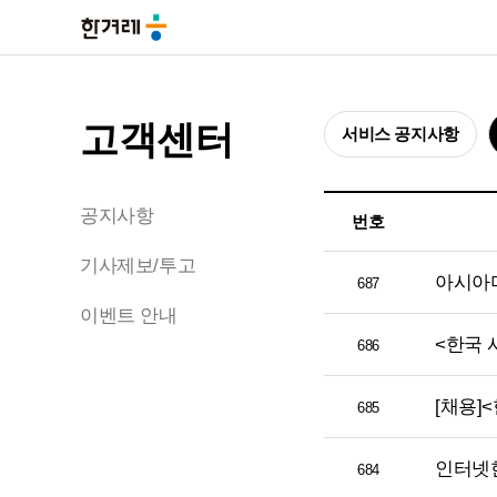
고객센터
서비스 공지사항
공지사항
번호
기사제보/투고
아시아미
687
이벤트 안내
<한국 
686
[채용]
685
인터넷
684