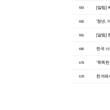
[알림]
683
'청년,
682
[알림]
681
한국 사
680
‘똑똑한
679
한겨레
678